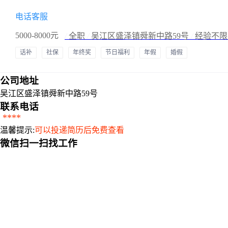
电话客服
5000-8000元
/
全职
/
吴江区盛泽镇舜新中路59号
/
经验不
话补
社保
年终奖
节日福利
年假
婚假
其他补贴
公司地址
吴江区盛泽镇舜新中路59号
联系电话
****
温馨提示:
可以投递简历后免费查看
微信扫一扫找工作